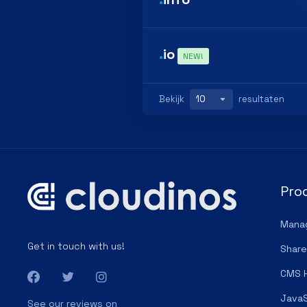
.
io
NEW!
Bekijk
resultaten
Pro
Mana
Get in touch with us!
Share
CMS 
JavaS
See our reviews on