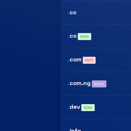
.
cc
.
co
NEW!
.
com
HOT!
.
com.ng
SALE!
.
dev
NEW!
.
info