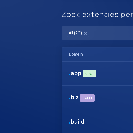
Zoek extensies per
All (20)
×
Domein
.
app
NEW!
.
biz
SALE!
.
build