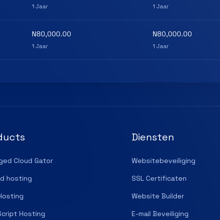
1 Jaar
1 Jaar
N80,000.00
N80,000.00
1 Jaar
1 Jaar
ducts
Diensten
ged Cloud Gator
Websitebeveiliging
d hosting
SSL Certificaten
Hosting
Website Builder
cript Hosting
E-mail Beveiliging