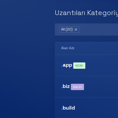
Uzantıları Kategor
All (20)
×
Alan Adı
.
app
NEW!
.
biz
SALE!
.
build