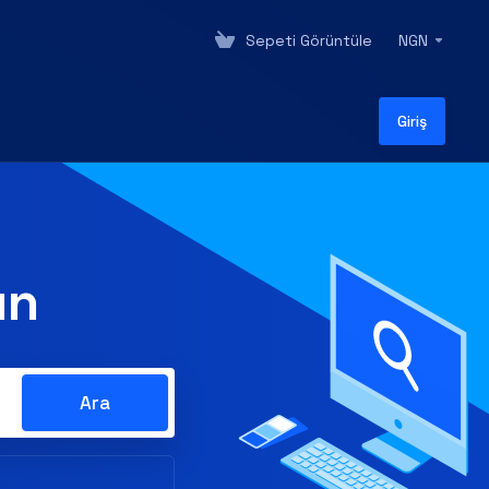
Sepeti Görüntüle
NGN
Giriş
ın
Ara