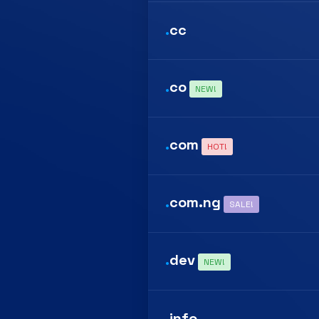
.
cc
.
co
NEW!
.
com
HOT!
.
com.ng
SALE!
.
dev
NEW!
.
info