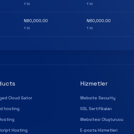
1 Yıl
1 Yıl
N80,000.00
N80,000.00
1 Yıl
1 Yıl
ducts
Hizmetler
ged Cloud Gator
Website Security
d hosting
SSL Sertifikaları
Hosting
Websitesi Oluşturucu
cript Hosting
E-posta Hizmetleri