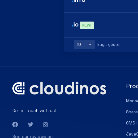
.
io
NEW!
kayıt göster
Pro
Mana
Get in touch with us!
Share
CMS 
JavaS
See our reviews on